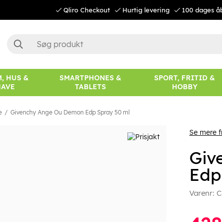
Qliro Checkout
Hurtig levering
100 dages å
, HUS &
SMARTPHONES &
SPORT, FRITID &
HAVE
TABLETS
HOBBY
e
Givenchy Ange Ou Demon Edp Spray 50 ml
Se mere f
Giv
Edp
Varenr:
C