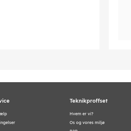
vice
Teknikproffset
jælp
Hvem er vi?
ingelser
Os og vores miljø