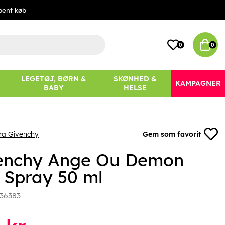
bent køb
0
0
LEGETØJ, BØRN &
SKØNHED &
KAMPAGNER
BABY
HELSE
ra Givenchy
Gem som favorit
enchy Ange Ou Demon
 Spray 50 ml
36383