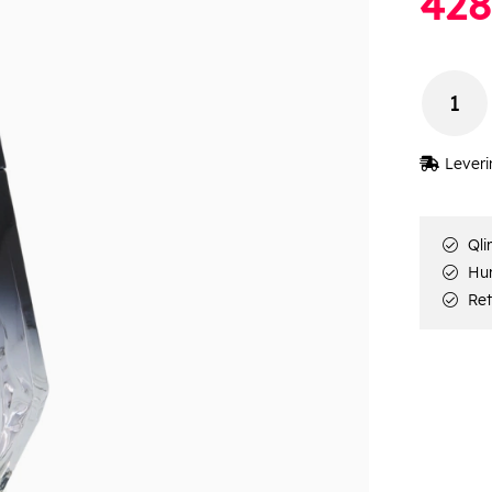
428
Leveri
Qli
Hur
Ret