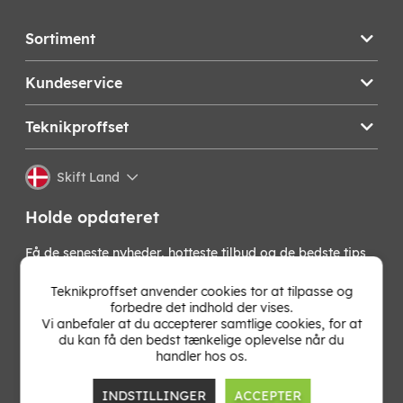
Sortiment
Kundeservice
Teknikproffset
Skift Land
Holde opdateret
Få de seneste nyheder, hotteste tilbud og de bedste tips
fra os direkte i din indbakke. Skriv dig op til vores
nyhedsbrev!
Teknikproffset anvender cookies tor at tilpasse og
forbedre det indhold der vises.
Vi anbefaler at du accepterer samtlige cookies, for at
OK
du kan få den bedst tænkelige oplevelse når du
handler hos os.
INDSTILLINGER
ACCEPTER