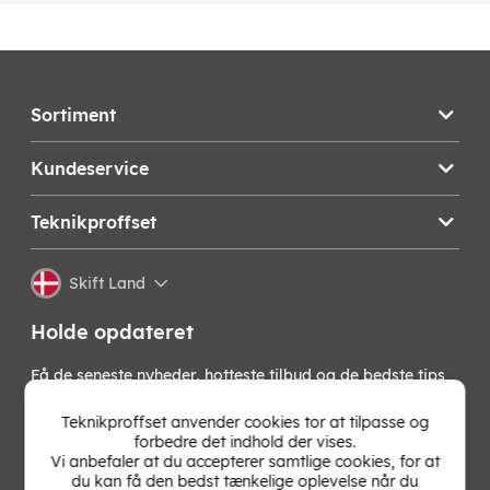
Sortiment
Kundeservice
Teknikproffset
Skift Land
Holde opdateret
Få de seneste nyheder, hotteste tilbud og de bedste tips
fra os direkte i din indbakke. Skriv dig op til vores
nyhedsbrev!
Teknikproffset anvender cookies tor at tilpasse og
forbedre det indhold der vises.
Vi anbefaler at du accepterer samtlige cookies, for at
OK
du kan få den bedst tænkelige oplevelse når du