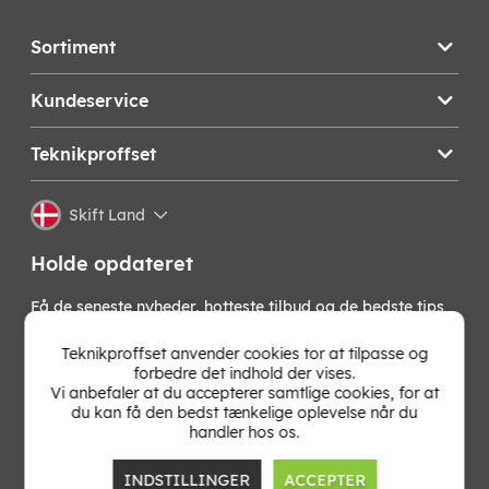
Sortiment
Kundeservice
Teknikproffset
Skift Land
Holde opdateret
Få de seneste nyheder, hotteste tilbud og de bedste tips
fra os direkte i din indbakke. Skriv dig op til vores
nyhedsbrev!
Teknikproffset anvender cookies tor at tilpasse og
forbedre det indhold der vises.
Vi anbefaler at du accepterer samtlige cookies, for at
OK
du kan få den bedst tænkelige oplevelse når du
handler hos os.
INDSTILLINGER
ACCEPTER