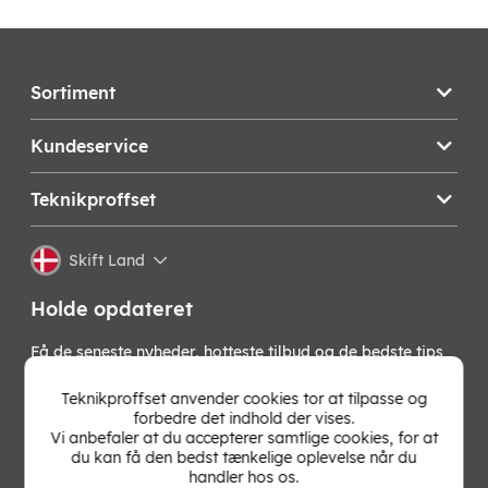
Sortiment
Kundeservice
Teknikproffset
Skift Land
Holde opdateret
Få de seneste nyheder, hotteste tilbud og de bedste tips
fra os direkte i din indbakke. Skriv dig op til vores
nyhedsbrev!
Teknikproffset anvender cookies tor at tilpasse og
forbedre det indhold der vises.
Vi anbefaler at du accepterer samtlige cookies, for at
OK
du kan få den bedst tænkelige oplevelse når du
handler hos os.