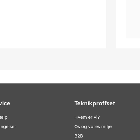
vice
Teknikproffset
jælp
Hvem er vi?
ingelser
Os og vores miljø
B2B