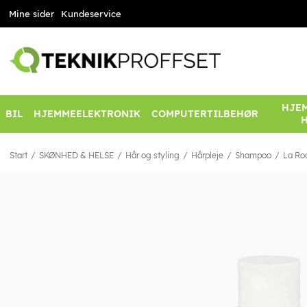
Mine sider
Kundeservice
HJEM
BIL
HJEMMEELEKTRONIK
COMPUTERTILBEHØR
Start
SKØNHED & HELSE
Hår og styling
Hårpleje
Shampoo
La Ro