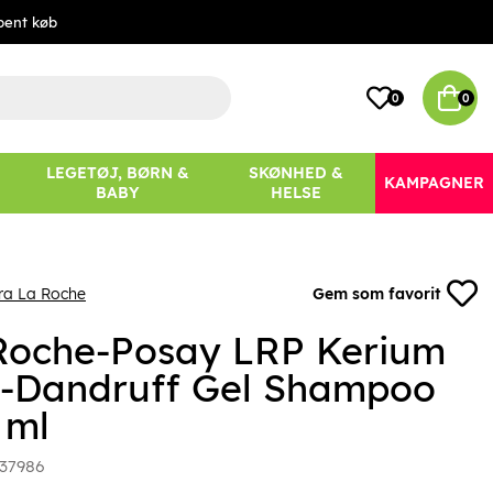
bent køb
0
0
LEGETØJ, BØRN &
SKØNHED &
KAMPAGNER
BABY
HELSE
ra La Roche
Gem som favorit
Roche-Posay LRP Kerium
i-Dandruff Gel Shampoo
 ml
37986