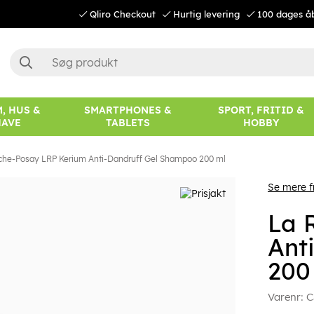
Qliro Checkout
Hurtig levering
100 dages å
, HUS &
SMARTPHONES &
SPORT, FRITID &
HAVE
TABLETS
HOBBY
che-Posay LRP Kerium Anti-Dandruff Gel Shampoo 200 ml
Se mere f
La 
Ant
200
Varenr:
C