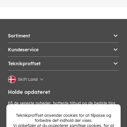
Sortiment
Kundeservice
Teknikproffset
Skift Land
Holde opdateret
Få de seneste nyheder, hotteste tilbud og de bedste tips
fra os direkte i din indbakke. Skriv dig op til vores
nyhedsbrev!
Teknikproffset anvender cookies tor at tilpasse og
forbedre det indhold der vises.
Vi anbefaler at du accepterer samtlige cookies, for at
OK