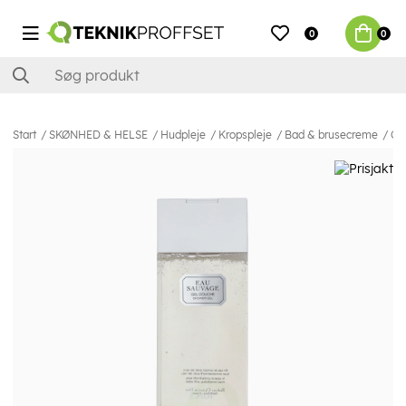
0
0
Start
SKØNHED & HELSE
Hudpleje
Kropspleje
Bad & brusecreme
Ch