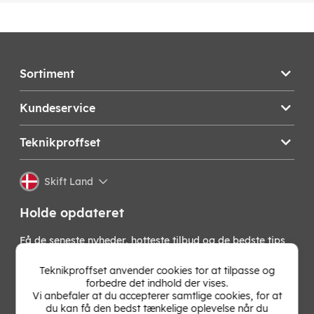
Sortiment
Kundeservice
Teknikproffset
Skift Land
Holde opdateret
Få de seneste nyheder, hotteste tilbud og de bedste tips
fra os direkte i din indbakke. Skriv dig op til vores
nyhedsbrev!
Teknikproffset anvender cookies tor at tilpasse og
forbedre det indhold der vises.
Vi anbefaler at du accepterer samtlige cookies, for at
OK
du kan få den bedst tænkelige oplevelse når du