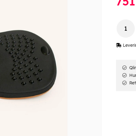
751
Leveri
Qli
Hur
Ret