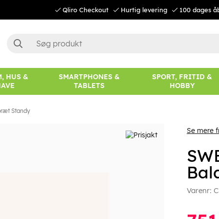
Qliro Checkout
Hurtig levering
100 dages å
, HUS &
SMARTPHONES &
SPORT, FRITID &
HAVE
TABLETS
HOBBY
ræt Standy
Se mere 
SW
Bal
Varenr:
C