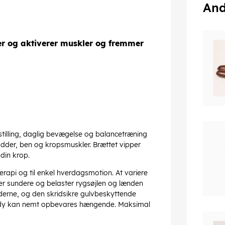
And
er og aktiverer muskler og fremmer
illing, daglig bevægelse og balancetræning
ødder, ben og kropsmuskler. Brættet vipper
 din krop.
rapi og til enkel hverdagsmotion. At variere
, er sundere og belaster rygsøjlen og lænden
derne, og den skridsikre gulvbeskyttende
ndy kan nemt opbevares hængende. Maksimal