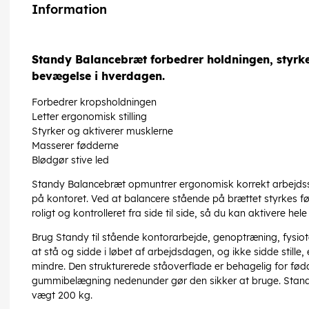
Information
Standy Balancebræt forbedrer holdningen, styrk
bevægelse i hverdagen.
Forbedrer kropsholdningen
Letter ergonomisk stilling
Styrker og aktiverer musklerne
Masserer fødderne
Blødgør stive led
Standy Balancebræt opmuntrer ergonomisk korrekt arbejdsst
på kontoret. Ved at balancere stående på brættet styrkes f
roligt og kontrolleret fra side til side, så du kan aktivere hele
Brug Standy til stående kontorarbejde, genoptræning, fysiote
at stå og sidde i løbet af arbejdsdagen, og ikke sidde stille
mindre. Den strukturerede ståoverflade er behagelig for fød
gummibelægning nedenunder gør den sikker at bruge. Sta
vægt 200 kg.