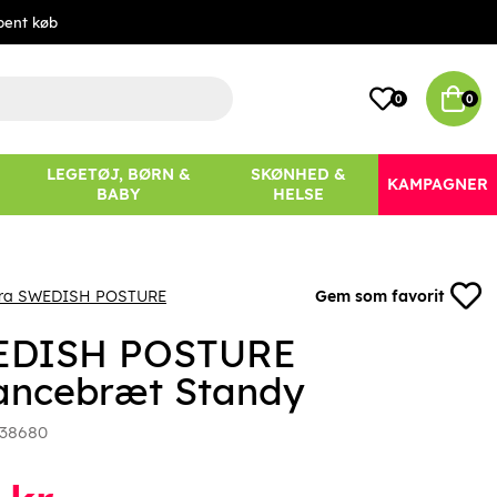
bent køb
0
0
LEGETØJ, BØRN &
SKØNHED &
KAMPAGNER
BABY
HELSE
fra SWEDISH POSTURE
Gem som favorit
EDISH POSTURE
ancebræt Standy
38680