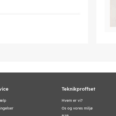
vice
Teknikproffset
jælp
Hvem er vi?
ingelser
Os og vores miljø