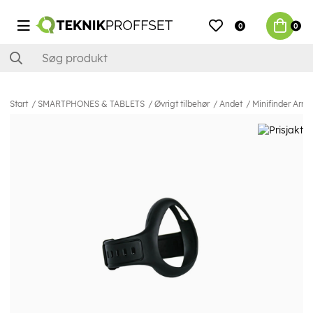
0
0
Start
SMARTPHONES & TABLETS
Øvrigt tilbehør
Andet
Minifinder Armb