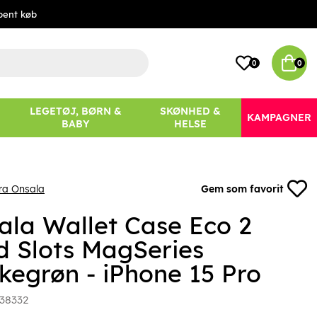
bent køb
0
0
LEGETØJ, BØRN &
SKØNHED &
KAMPAGNER
BABY
HELSE
ra Onsala
Gem som favorit
ala Wallet Case Eco 2
d Slots MagSeries
kegrøn - iPhone 15 Pro
38332