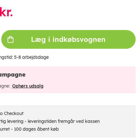
kr.
Læg i indkøbsvognen
ngstid:
5-8 arbejdsdage
ampagne
gne:
Ophørs udsalg
ro Checkout
tig levering - leveringstiden fremgår ved kassen
urret - 100 dages åbent køb