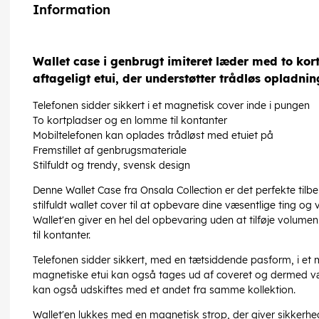
Information
Wallet case i genbrugt imiteret læder med to kor
aftageligt etui, der understøtter trådløs opladni
Telefonen sidder sikkert i et magnetisk cover inde i pungen
To kortpladser og en lomme til kontanter
Mobiltelefonen kan oplades trådløst med etuiet på
Fremstillet af genbrugsmateriale
Stilfuldt og trendy, svensk design
Denne Wallet Case fra Onsala Collection er det perfekte tilbe
stilfuldt wallet cover til at opbevare dine væsentlige ting og vi
Wallet'en giver en hel del opbevaring uden at tilføje volum
til kontanter.
Telefonen sidder sikkert, med en tætsiddende pasform, i et m
magnetiske etui kan også tages ud af coveret og dermed væ
kan også udskiftes med et andet fra samme kollektion.
Wallet'en lukkes med en magnetisk strop, der giver sikkerhe