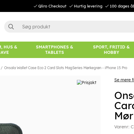
Qliro Checkout
Hurtig levering
100 dages å
, HUS &
SMARTPHONES &
SPORT, FRITID &
HAVE
TABLETS
HOBBY
Onsala Wallet Case Eco 2 Card Slots MagSeries Mørkegrøn - iPhone 15 Pro
Se mere f
Ons
Car
Mør
Varenr:
C