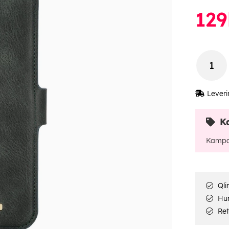
129
Leveri
K
Kampa
Qli
Hur
Ret