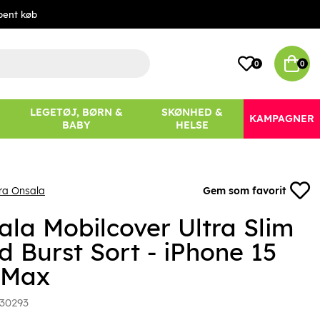
bent køb
0
0
LEGETØJ, BØRN &
SKØNHED &
KAMPAGNER
BABY
HELSE
ra Onsala
Gem som favorit
ala Mobilcover Ultra Slim
d Burst Sort - iPhone 15
 Max
30293