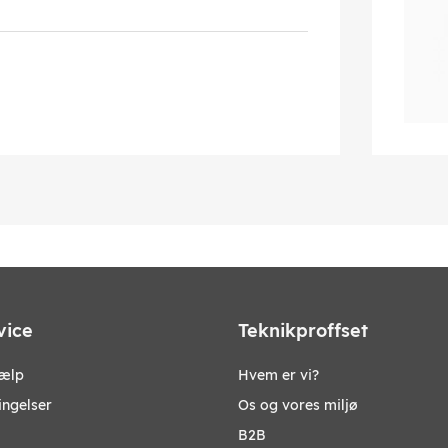
vice
Teknikproffset
jælp
Hvem er vi?
ingelser
Os og vores miljø
B2B