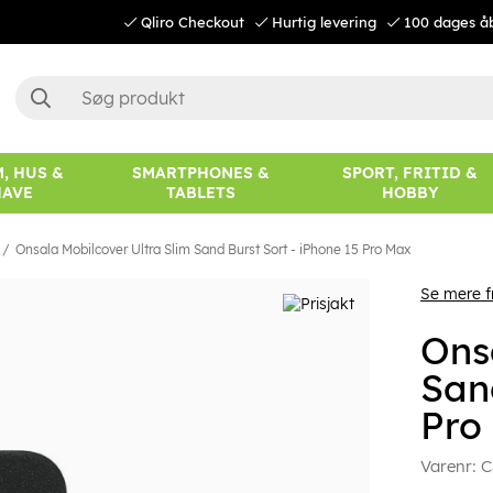
Qliro Checkout
Hurtig levering
100 dages å
, HUS &
SMARTPHONES &
SPORT, FRITID &
HAVE
TABLETS
HOBBY
Onsala Mobilcover Ultra Slim Sand Burst Sort - iPhone 15 Pro Max
Se mere f
Ons
San
Pro
Varenr:
C