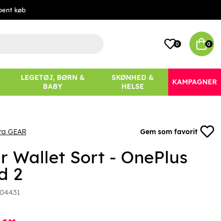
bent køb
0
0
LEGETØJ, BØRN &
SKØNHED &
KAMPAGNER
BABY
HELSE
fra GEAR
Gem som favorit
r Wallet Sort - OnePlus
d 2
04431