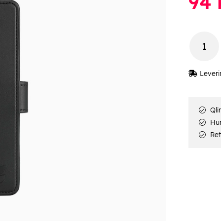
94
k
Leveri
Qli
Hur
Ret