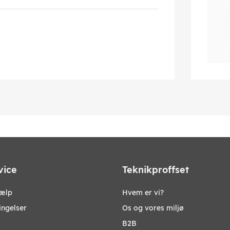
vice
Teknikproffset
jælp
Hvem er vi?
ingelser
Os og vores miljø
B2B