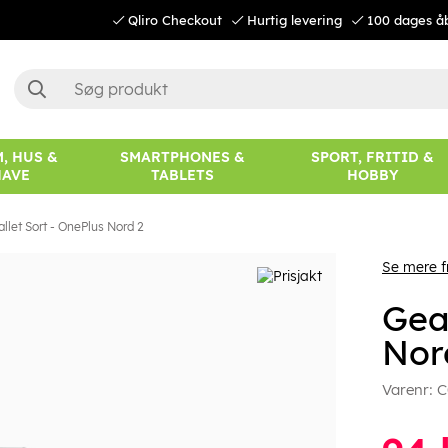
Qliro Checkout
Hurtig levering
100 dages å
, HUS &
SMARTPHONES &
SPORT, FRITID &
HAVE
TABLETS
HOBBY
llet Sort - OnePlus Nord 2
Se mere 
Gea
Nor
Varenr:
C