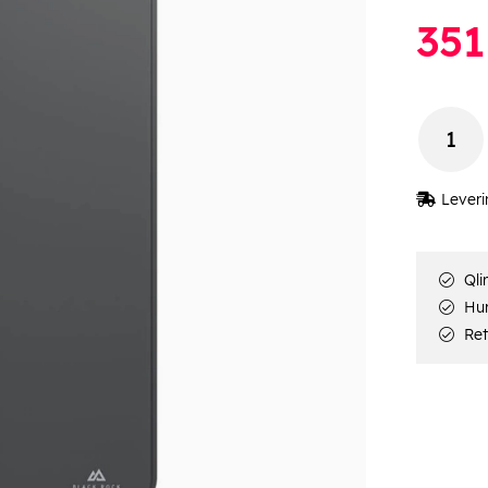
351
Leveri
Qli
Hur
Ret