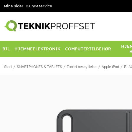
Mine sider
Kundeservice
HJEM
BIL
HJEMMEELEKTRONIK
COMPUTERTILBEHØR
Start
SMARTPHONES & TABLETS
Tablet beskyttelse
Apple iPad
BLAC