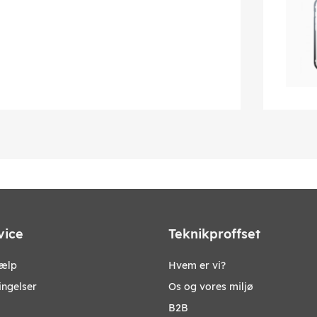
vice
Teknikproffset
jælp
Hvem er vi?
ingelser
Os og vores miljø
B2B