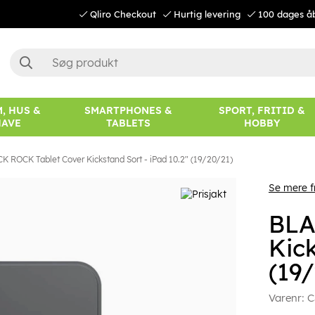
Qliro Checkout
Hurtig levering
100 dages å
, HUS &
SMARTPHONES &
SPORT, FRITID &
HAVE
TABLETS
HOBBY
K ROCK Tablet Cover Kickstand Sort - iPad 10.2" (19/20/21)
Se mere f
BLA
Kick
(19
Varenr:
C