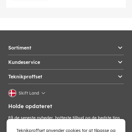
Sortiment
Kundeservice
Teknikproffset
Skift Land
Holde opdateret
Få de seneste nyheder, hotteste tilbud og de bedste tips
fra os direkte i din indbakke. Skriv dig op til vores
nyhedsbrev!
Teknikproffset anvender cookies tor at tilpasse og