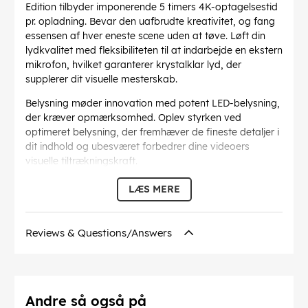
Edition tilbyder imponerende 5 timers 4K-optagelsestid
pr. opladning. Bevar den uafbrudte kreativitet, og fang
essensen af hver eneste scene uden at tøve. Løft din
lydkvalitet med fleksibiliteten til at indarbejde en ekstern
mikrofon, hvilket garanterer krystalklar lyd, der
supplerer dit visuelle mesterskab.
Belysning møder innovation med potent LED-belysning,
der kræver opmærksomhed. Oplev styrken ved
optimeret belysning, der fremhæver de fineste detaljer i
dit indhold og ubesværet forbedrer dine videoers
visuelle tiltrækningskraft.
HERO12 Black Creator Edition indeholder banebrydende
LÆS MERE
teknologi og brugercentreret design og omdefinerer
mulighederne for at skabe indhold. Løft dit håndværk
og skab din arv med et værktøj, der er designet til at
Reviews & Questions/Answers
give næring til din passion.
Slip HERO12 Black Creator Edition løs, og begiv dig ud
på en rejse med ubegrænset kreativt potentiale. Løft dit
indhold, styrk din vision, og indfang øjeblikke, der giver
Andre så også på