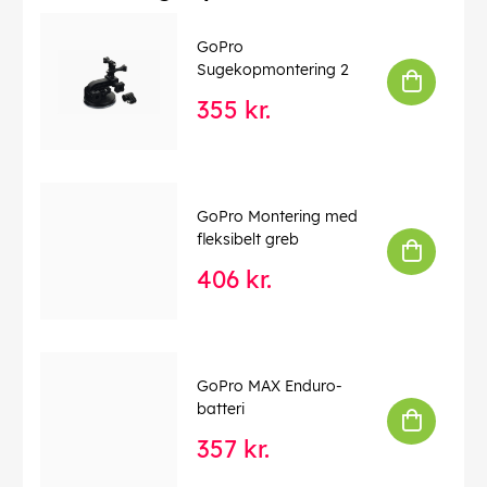
genlyd&mdasheffortlessly.
Denne tekst er automatisk oversat, og der kan
GoPro
forekomme fejl.
Sugekopmontering 2
355 kr.
EAN:
0810116380312
GoPro Montering med
fleksibelt greb
406 kr.
GoPro MAX Enduro-
batteri
357 kr.