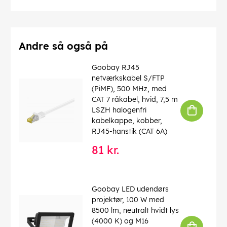
Afskærmning klasse
: F/UTP
Numre af skærm
: 1 x
Forbindelser
: EIA/TIA-568 B
Markeringer
: WEEE, CE
Driftstemperatur op til
: 40 °C
Andre så også på
Driftstemperatur fra
: 0 °C
max. båndbredde
: 100 MHz
Goobay RJ45
Kink beskyttelse
: tosidet
netværkskabel S/FTP
Kabeltype
: Rundkabel
(PiMF), 500 MHz, med
Materiale kabelkappe
: PVC
CAT 7 råkabel, hvid, 7,5 m
Inder leder materiale
: CCA (kobberbeklædt aluminium)
LSZH halogenfri
kabelkappe, kobber,
EAN:
4040849501333
RJ45-hanstik (CAT 6A)
81 kr.
Goobay LED udendørs
projektør, 100 W med
8500 lm, neutralt hvidt lys
(4000 K) og M16