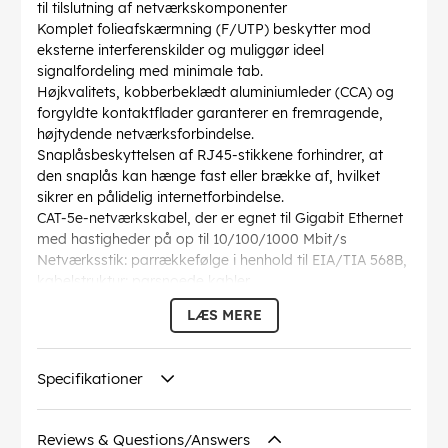
til tilslutning af netværkskomponenter
Komplet folieafskærmning (F/UTP) beskytter mod
eksterne interferenskilder og muliggør ideel
signalfordeling med minimale tab.
Højkvalitets, kobberbeklædt aluminiumleder (CCA) og
forgyldte kontaktflader garanterer en fremragende,
højtydende netværksforbindelse.
Snaplåsbeskyttelsen af RJ45-stikkene forhindrer, at
den snaplås kan hænge fast eller brække af, hvilket
sikrer en pålidelig internetforbindelse.
CAT-5e-netværkskabel, der er egnet til Gigabit Ethernet
med hastigheder på op til 10/100/1000 Mbit/s
Netværksstik: parrækkefølge i henhold til EIA/TIA 568B,
kabelstruktur: parsnoede kabler
Længden af Ethernetkablet er angivet på den
LÆS MERE
overstøbte, slanke bøjningsbeskyttelsesmuffe på det
lige stik.
AWG
: 26/7 (stranded)
Specifikationer
Bøjningsradius >
: 46.4 mm
Specifikation
: CAT 5e
Kabelkappen diameter
: 5.5 mm
Reviews & Questions/Answers