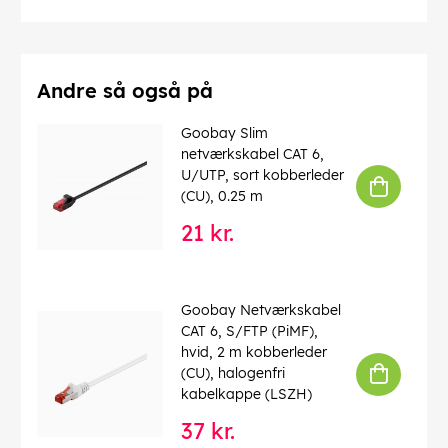
Driftstemperatur fra
: -20 °C
max. båndbredde
: 100 MHz
Kink beskyttelse
: tosidet
Kabeltype
: Rundkabel
Materiale kabelkappe
: PVC
Andre så også på
Inder leder materiale
: CCA (kobberbeklædt aluminium)
Tilslutning, afskærmning
: nej
Goobay Slim
netværkskabel CAT 6,
EAN:
4040849683794
U/UTP, sort kobberleder
(CU), 0.25 m
21 kr.
Goobay Netværkskabel
CAT 6, S/FTP (PiMF),
hvid, 2 m kobberleder
(CU), halogenfri
kabelkappe (LSZH)
37 kr.