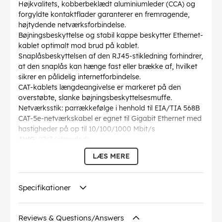
Højkvalitets, kobberbeklædt aluminiumleder (CCA) og
forgyldte kontaktflader garanterer en fremragende,
højtydende netværksforbindelse.
Bøjningsbeskyttelse og stabil kappe beskytter Ethernet-
kablet optimalt mod brud på kablet.
Snaplåsbeskyttelsen af den RJ45-stikledning forhindrer,
at den snaplås kan hænge fast eller brække af, hvilket
sikrer en pålidelig internetforbindelse.
CAT-kablets længdeangivelse er markeret på den
overstøbte, slanke bøjningsbeskyttelsesmuffe.
Netværksstik: parrækkefølge i henhold til EIA/TIA 568B
CAT-5e-netværkskabel er egnet til Gigabit Ethernet med
hastigheder på op til 10/100/1000 Mbit/s
AWG
: 27/7 (stranded)
Bøjningsradius >
: 36.8 mm
LÆS MERE
Specifikation
: CAT 5e
Kabelkappen diameter
: 4.5 mm
Afskærmning klasse
: U/UTP
Specifikationer
Forbindelser
: EIA/TIA-568 B
Markeringer
: WEEE, CE
Driftstemperatur op til
: 60 °C
Reviews & Questions/Answers