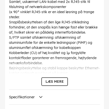
Samlet, uskærmet LAN-kabel med 2x RJ45-stik til
tilslutning af netværkskomponenter
1x 90° vinklet RJ45-stik er en ideel løsning på trange
steder.
Snaplåsbeskyttelsen af den lige RJ45-stikledning
forhindrer, at den snaplås kan hænge fast eller brække
af, hvilket sikrer en pålidelig internetforbindelse.
S/FTP samlet afskærmning: afskærmning af
aluminiumfolie for de enkelte ledningspar (PiMF) og
aluminiumflet afskærmning for kabelkappen
Kobberleder (CU) af høj kvalitet og 1μ forgyldte
kontaktflader garanterer en fremragende, højtydende
netværksforbindelse.
Bøjningsbeskyttelse og stabil kappe beskytter Ethernet-
kablet optimalt mod brud på kablet.
CAT-6-netværkskabel er egnet til Power over Ethernet
LÆS MERE
(PoE, PoE+) og 10 Gigabit Ethernet 10BASE-T, 100BASE-
TX, 1000BASE-T, 10/100/1000/10000 Mbit/s.
AWG
: 28/7 (stranded)
Specifikationer
Bøjningsradius >
: 60 mm
Specifikation
: CAT 6