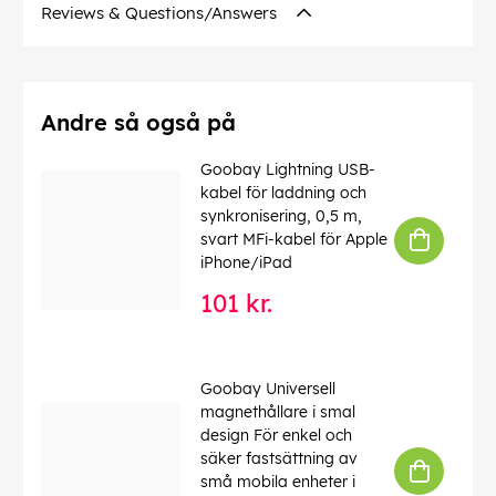
Kabelkappen diameter
: 6 mm
Reviews & Questions/Answers
Afskærmning klasse
: S/FTP (PiMF)
Numre af skærm
: 2 x
Forbindelser
: EIA/TIA-568 B
Markeringer
: WEEE, CE
Driftstemperatur fra
: -20 °C
Andre så også på
max. båndbredde
: 250 MHz
Kink beskyttelse
: tosidet
Goobay Lightning USB-
Kabeltype
: Rundkabel
kabel för laddning och
Materiale kabelkappe
: LSZH
synkronisering, 0,5 m,
Inder leder materiale
: CU (kobber)
svart MFi-kabel för Apple
LSZH overensstemmelse
: ja
iPhone/iPad
101 kr.
EAN:
4040849515484
Goobay Universell
magnethållare i smal
design För enkel och
säker fastsättning av
små mobila enheter i