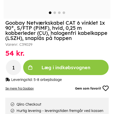
Goobay Netværkskabel CAT 6 vinklet 1x
90°, S/FTP (PiMF), hvid, 0,25 m
kobberleder (CU), halogenfri kabelkappe
(LSZH), snaplås på toppen
Varenr:
C39029
54
kr.
Læg i indkøbsvognen
Leveringstid:
5-8 arbejdsdage
Se mere fra Goobay
Gem som favorit
Qliro Checkout
Hurtig levering - leveringstiden fremgår ved kassen