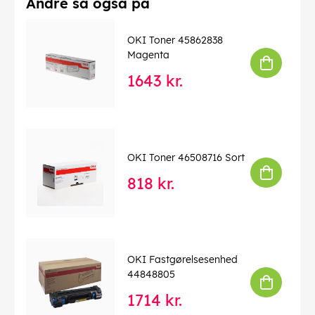
Andre så også på
OKI Toner 45862838
Magenta
1643 kr.
OKI Toner 46508716 Sort
818 kr.
OKI Fastgørelsesenhed
44848805
1714 kr.