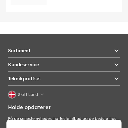
Sortiment
Kundeservice
Teknikproffset
Skift Land
Holde opdateret
Få de seneste nyheder, hotteste tilbud og de bedste tips
fra os direkte i din indbakke. Skriv dig op til vores