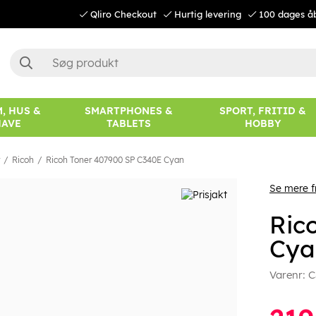
Qliro Checkout
Hurtig levering
100 dages å
, HUS &
SMARTPHONES &
SPORT, FRITID &
HAVE
TABLETS
HOBBY
Ricoh
Ricoh Toner 407900 SP C340E Cyan
Se mere f
Ric
Cya
Varenr:
C