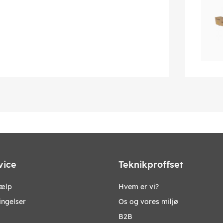
vice
Teknikproffset
jælp
Hvem er vi?
ingelser
Os og vores miljø
B2B