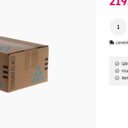
219
Leveri
Qli
Hur
Ret