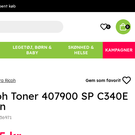
bent køb
0
0
LEGETØJ, BØRN &
SKØNHED &
KAMPAGNER
BABY
HELSE
ra Ricoh
Gem som favorit
oh Toner 407900 SP C340E
n
36971