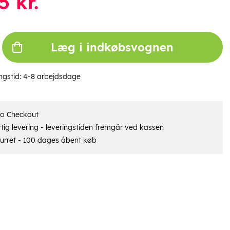
5
kr.
Læg i indkøbsvognen
ngstid:
4-8 arbejdsdage
ro Checkout
tig levering - leveringstiden fremgår ved kassen
urret - 100 dages åbent køb