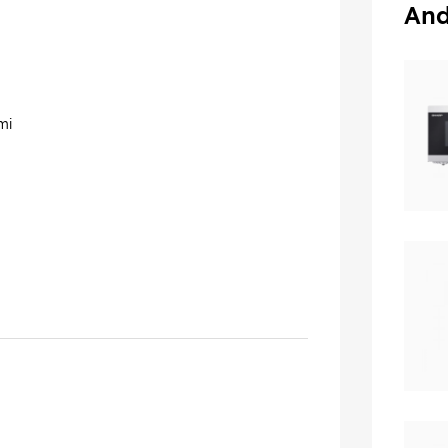
And
mi