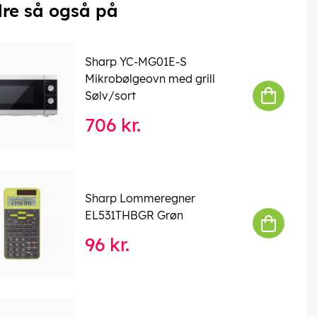
re så også på
Sharp YC-MG01E-S
Mikrobølgeovn med grill
Sølv/sort
706 kr.
Sharp Lommeregner
EL531THBGR Grøn
96 kr.