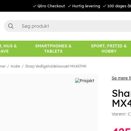
Qliro Checkout
Hurtig levering
100 dages å
, HUS &
SMARTPHONES &
SPORT, FRITID &
HAVE
TABLETS
HOBBY
mer
Andre
Sharp Vedligeholdelsessæt MX407MK
Se mere f
Sha
MX
Varenr:
C