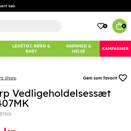
bent køb
0
0
LEGETØJ, BØRN &
SKØNHED &
KAMPAGNER
BABY
HELSE
ra Sharp
Gem som favorit
rp Vedligeholdelsessæt
407MK
37501