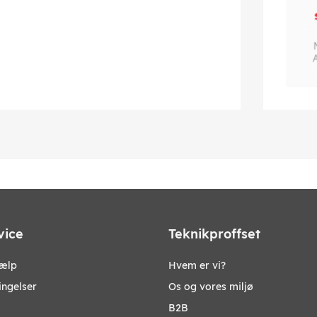
vice
Teknikproffset
jælp
Hvem er vi?
ingelser
Os og vores miljø
B2B