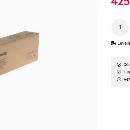
425
Leveri
Qli
Hur
Ret