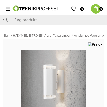
0
0
Start
HJEMMEELEKTRONIK
Lys
Væglamper
Konstsmide Vägglampa M