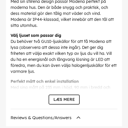
Med sin stilrena design passar Modena perfekt på
moderna hus. Den är både snygg och praktisk, och
dess material gör den tålig mot väder och vind.
Modena är IP44-klassad, vilket innebär att den tål att
sitta utomhus.
Välj ljuset som passar dig
Du behöver två GU10-ljuskällor för att få Modena att
lysa (observera att dessa inte ingår). Det ger dig
friheten att välja exakt vilken typ av ljus du vill ha. Vill
du ha en energisnål och långvarig lösning är LED att
föredra, men du kan även välja halogenljuskällor för ett
varmare ljus.
Perfekt mått och enkel installation
Med sina mått på 235 mm i höjd, 90 mm i bredd och
145 mm i djup är Modena stor nog att ge bra med ljus
men inte så stor att den tar över. Den är designad för
LÆS MERE
fast installation.
Skapa en välkomnande stämning
Reviews & Questions/Answers
Fasadbelysning Modena Vit 7512-250 från Konstsmide
ger ditt hem en välkomnande och varm atmosfär. Med