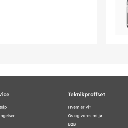
vice
Teknikproffset
jælp
Hvem er vi?
ingelser
Os og vores miljø
B2B