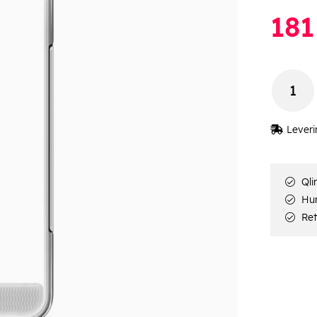
181
Leveri
Qli
Hur
Ret