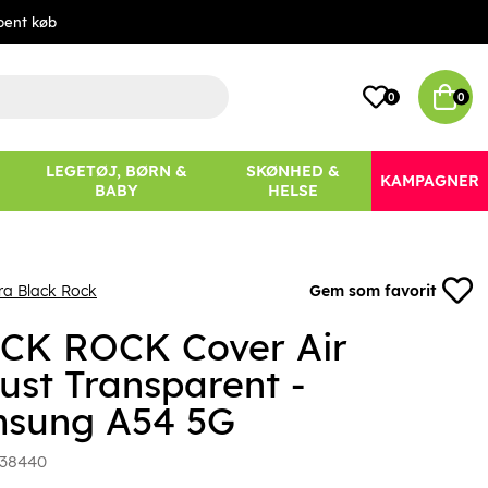
bent køb
0
0
LEGETØJ, BØRN &
SKØNHED &
KAMPAGNER
BABY
HELSE
ra Black Rock
Gem som favorit
CK ROCK Cover Air
ust Transparent -
sung A54 5G
38440