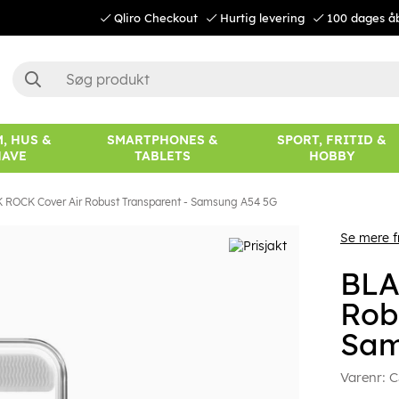
Qliro Checkout
Hurtig levering
100 dages å
, HUS &
SMARTPHONES &
SPORT, FRITID &
HAVE
TABLETS
HOBBY
 ROCK Cover Air Robust Transparent - Samsung A54 5G
Se mere f
BLA
Rob
Sam
Varenr:
C