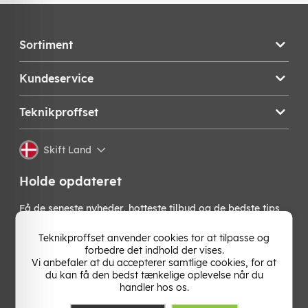
Sortiment
Kundeservice
Teknikproffset
Skift Land
Holde opdateret
Få de seneste nyheder, hotteste tilbud og de bedste tips
fra os direkte i din indbakke. Skriv dig op til vores
nyhedsbrev!
Teknikproffset anvender cookies tor at tilpasse og
forbedre det indhold der vises.
Vi anbefaler at du accepterer samtlige cookies, for at
OK
du kan få den bedst tænkelige oplevelse når du
handler hos os.